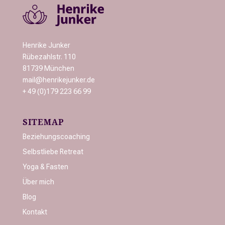
Henrike Junker
Rübezahlstr. 110
81739 München
mail@henrikejunker.de
+ 49 (0)179 223 66 99
SITEMAP
Beziehungscoaching
Selbstliebe Retreat
Yoga & Fasten
Über mich
Blog
Kontakt