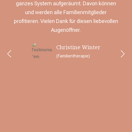
 ich
ganzes System aufgeräumt. Davon können
Mis
und werden alle Familienmitglieder
di
profitieren. Vielen Dank für diesen liebevollen
D
 Und
Augenöffner.
al
chon
bes
Christine Winter
rd
in
en
kom
(Familientherapie)
n,
m
m
t.
Dia
ver
(Paa