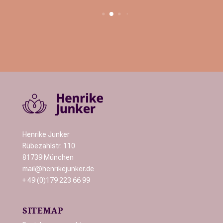
Henrike Junker
Rübezahlstr. 110
81739 München
mail@henrikejunker.de
+ 49 (0)179 223 66 99
SITEMAP