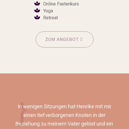
Online Fastenkurs
Yoga
Retreat
ZUM ANGEBOT
 ich
In wenigen Sitzungen hat Henrike mit mir
eit
einen tief verborgenen Knoten in der
ema
Beziehung zu meinem Vater gelöst und ein
Be