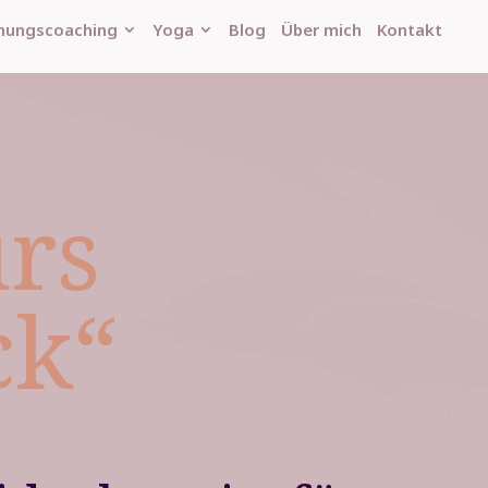
hungscoaching
Yoga
Blog
Über mich
Kontakt
urs
ck“