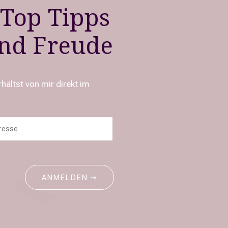
 Top Tipps
und Freude
hältst von mir direkt im