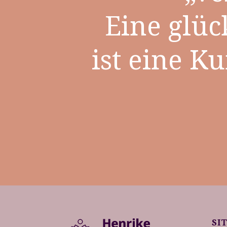
Eine glüc
ist eine K
SI