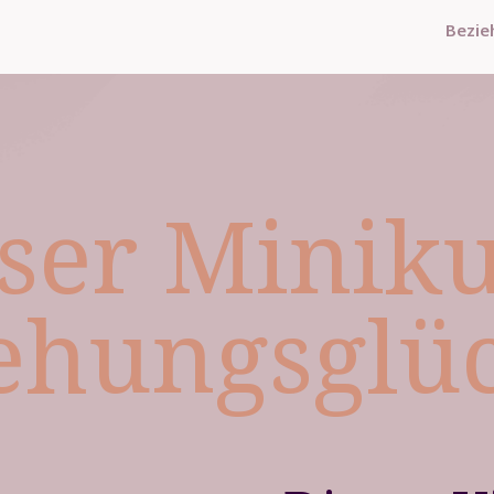
Bezie
ser Minik
ehungs­glü