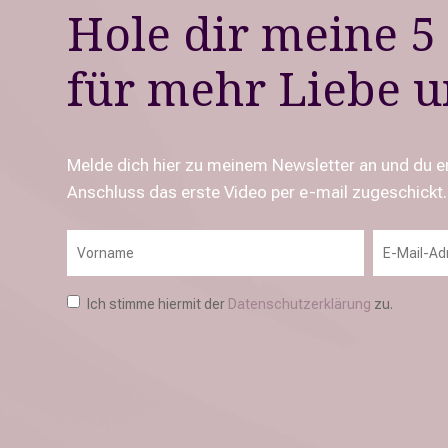
Hole dir meine 5
für mehr Liebe 
Melde dich hier zu meinem Newsletter an und du er
Anschluss das erste Video per e-mail zugeschickt.
Ich stimme hiermit der
Datenschutzerklärung
zu.