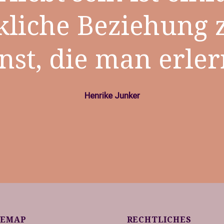
kliche Beziehung 
unst, die man erle
Henrike Junker
TEMAP
RECHTLICHES