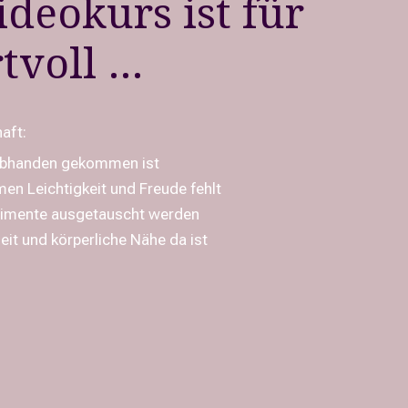
ideokurs ist für
tvoll …
haft:
 abhanden gekommen ist
men Leichtigkeit und Freude fehlt
plimente ausgetauscht werden
it und körperliche Nähe da ist