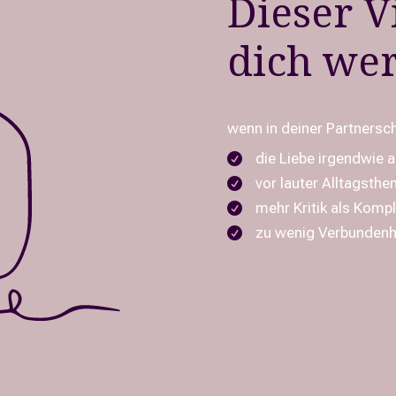
Dieser V
dich wer
wenn in deiner Partnersc
die Liebe irgendwie

vor lauter Alltagsthe

mehr Kritik als Kom

zu wenig Verbundenhe
